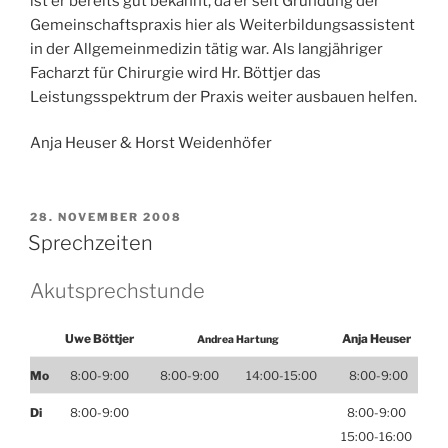
ist er bereits gut bekannt, da er seit Gründung der
Gemeinschaftspraxis hier als Weiterbildungsassistent
in der Allgemeinmedizin tätig war. Als langjähriger
Facharzt für Chirurgie wird Hr. Böttjer das
Leistungsspektrum der Praxis weiter ausbauen helfen.
Anja Heuser & Horst Weidenhöfer
VERÖFFENTLICHT
28. NOVEMBER 2008
AM
Sprechzeiten
Akutsprechstunde
Uwe Böttjer
Anja Heuser
Andrea Hartung
Mo
8:00-9:00
8:00-9:00 14:00-15:00
8:00-9:00
Di
8:00-9:00
8:00-9:00
15:00-16:00