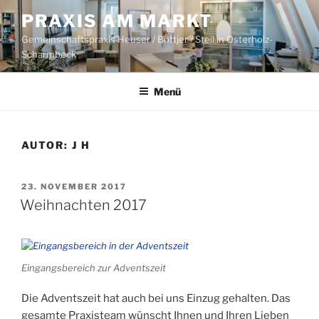
Zum
PRAXIS AM MARKT
Inhalt
Gemeinschaftspraxis Heuser / Böttjer / Steil in Osterholz-
springen
Scharmbeck
Menü
AUTOR:
J H
VERÖFFENTLICHT
23. NOVEMBER 2017
AM
Weihnachten 2017
Eingangsbereich zur Adventszeit
Die Adventszeit hat auch bei uns Einzug gehalten. Das
gesamte Praxisteam wünscht Ihnen und Ihren Lieben