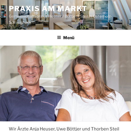
Zum
PRAXIS AM MARKT
Inhalt
Gemeinschaftspraxis Heuser / Böttjer / Steil in Osterholz-
springen
Scharmbeck
Menü
Wir Ärzte Anja Heuser, Uwe Böttjer und Thorben Steil